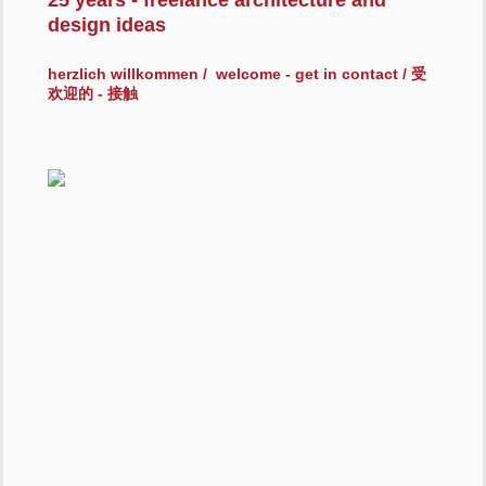
25 years - freelance architecture and
design ideas
herzlich willkommen / welcome - get in contact / 受
欢迎的 - 接触